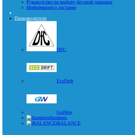
Руководство по выбору беговой дорожки
Информация о доставке
Производители
DFC
EcoDrift
GotWay
Hasttings
iBALANCE