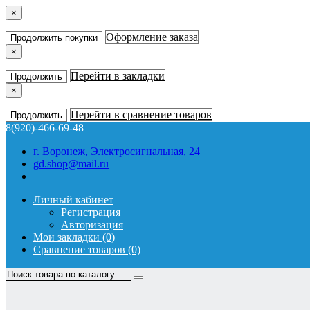
×
Оформление заказа
Продолжить покупки
×
Перейти в закладки
Продолжить
×
Перейти в сравнение товаров
Продолжить
8(920)-466-69-48
г. Воронеж, Электросигнальная, 24
gd.shop@mail.ru
Личный кабинет
Регистрация
Авторизация
Мои закладки (0)
Сравнение товаров (0)