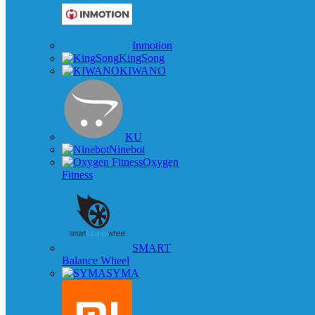
Inmotion
KingSong
KIWANO
KU
Ninebot
Oxygen
Fitness
SMART
Balance Wheel
SYMA