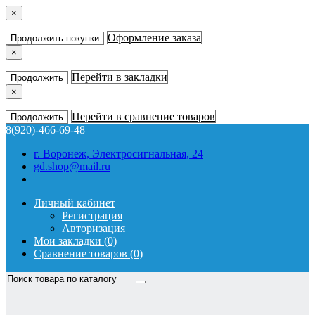
×
Оформление заказа
Продолжить покупки
×
Перейти в закладки
Продолжить
×
Перейти в сравнение товаров
Продолжить
8(920)-466-69-48
г. Воронеж, Электросигнальная, 24
gd.shop@mail.ru
Личный кабинет
Регистрация
Авторизация
Мои закладки (0)
Сравнение товаров (0)