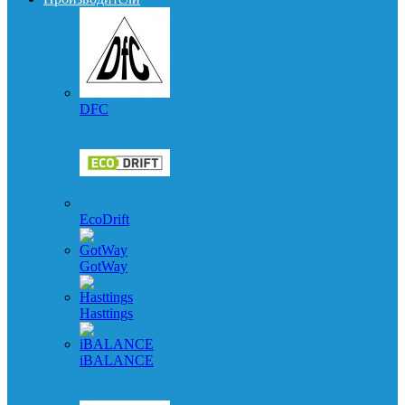
DFC
EcoDrift
GotWay
Hasttings
iBALANCE