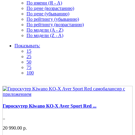
По имени (Я - A)
По цене (возрастанию)
По цене (убыванию)
По рейтингу (убыванию)
По рейтингу (возрастанию)
По модели (A - Z)
По модели (Z - A)
Показывать:
15
25
50
75
100
Гироскутер Kiwano KO-X Aver Sport Red ...
..
20 990.00 р.