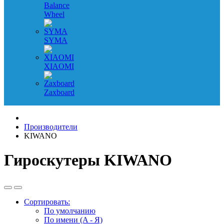
Balance
Wheel
SYMA
XIAOMI
Zaxboard
Производители
KIWANO
Гироскутеры KIWANO
Сортировать:
По умолчанию
По имени (A - Я)