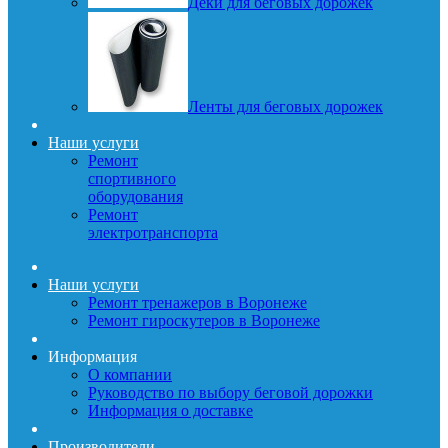
Деки для беговых дорожек
Ленты для беговых дорожек
Наши услуги
Ремонт
спортивного
оборудования
Ремонт
электротранспорта
Наши услуги
Ремонт тренажеров в Воронеже
Ремонт гироскутеров в Воронеже
Информация
О компании
Руководство по выбору беговой дорожки
Информация о доставке
Производители